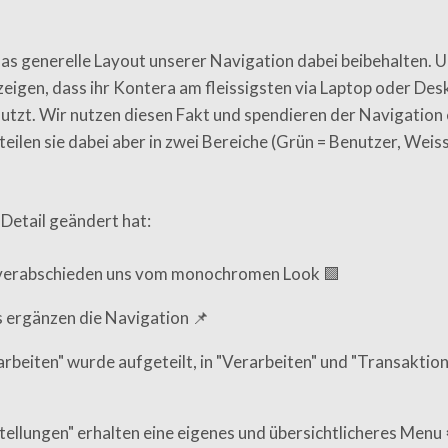
as generelle Layout unserer Navigation dabei beibehalten. 
 zeigen, dass ihr Kontera am fleissigsten via Laptop oder Des
tzt. Wir nutzen diesen Fakt und spendieren der Navigation
teilen sie dabei aber in zwei Bereiche (Grün = Benutzer, Weis
 Detail geändert hat:
verabschieden uns vom monochromen Look 🟩
s ergänzen die Navigation 📌
rbeiten" wurde aufgeteilt, in "Verarbeiten" und "Transaktio
tellungen" erhalten eine eigenes und übersichtlicheres Menu 