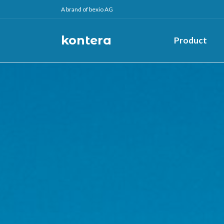
A brand of bexio AG
kontera
Product