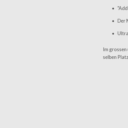
"Add
Der 
Ultra
Im grossen 
selben Platz