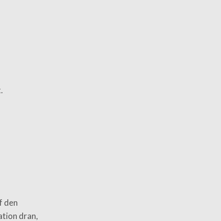
.
f den
ation dran,