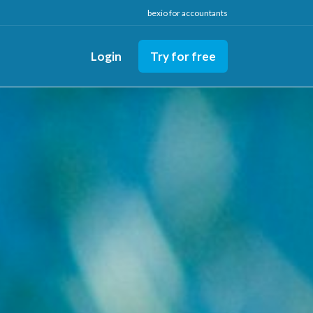
bexio for accountants
Login
Try for free