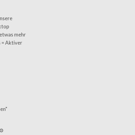
Unsere
ktop
 etwas mehr
s = Aktiver
nen"
⚙️