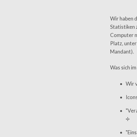
Wir haben d
Statistiken
Computer nu
Platz, unter
Mandant).
Was sich im
Wir 
Icon
"Vera
➗
"Eins