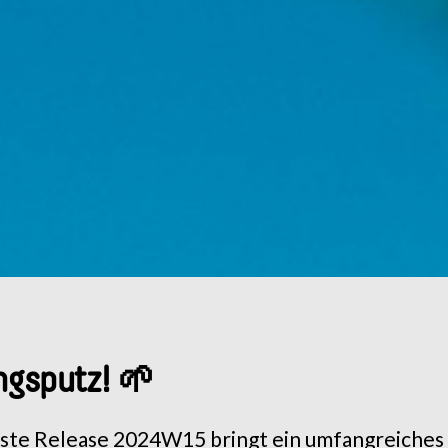
ngsputz! 🌱
ste Release 2024W15 bringt ein umfangreiches 