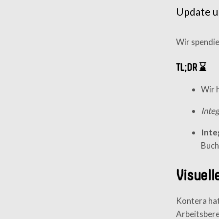
Update u
Wir spendie
TL;DR ⌛
Wir 
Inte
Inte
Buch
Visuell
Kontera hat
Arbeitsbere