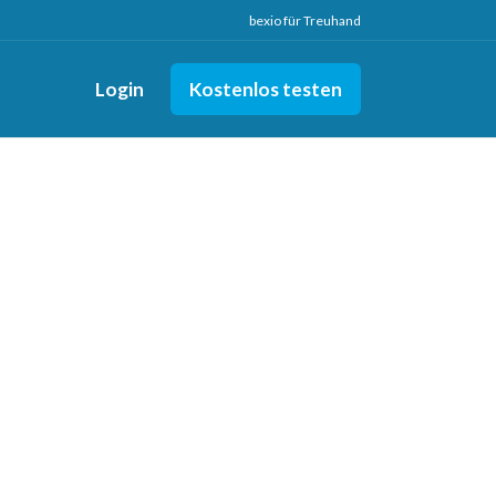
bexio für Treuhand
Login
Kostenlos testen