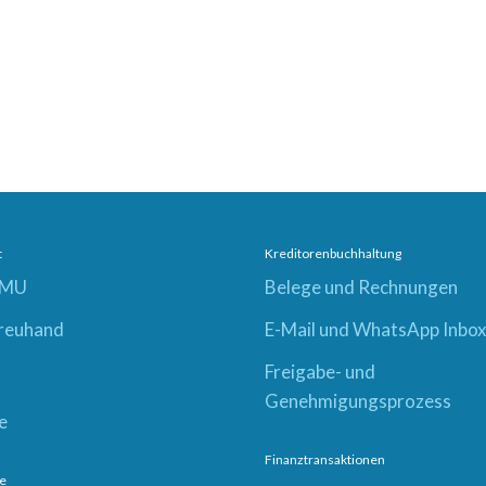
t
Kreditorenbuchhaltung
KMU
Belege und Rechnungen
Treuhand
E-Mail und WhatsApp Inbo
Freigabe- und
Genehmigungsprozess
e
Finanztransaktionen
e