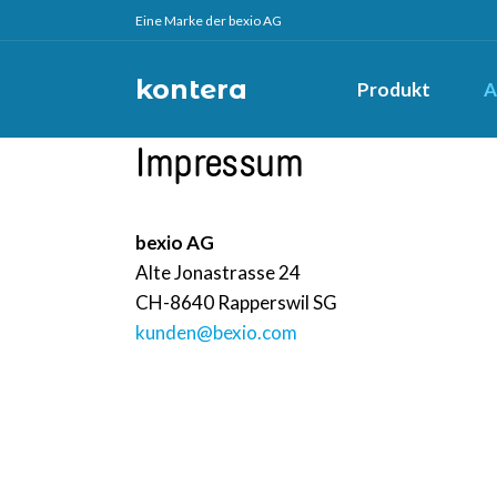
Eine Marke der bexio AG
kontera
Produkt
A
Impressum
bexio AG
Alte Jonastrasse 24
CH-8640 Rapperswil SG
kunden@bexio.com